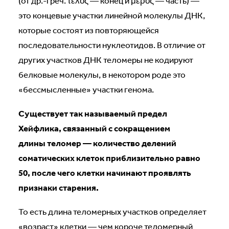
(от др.-греч. τέλος — конец и μέρος — часть) —
это концевые участки линейной молекулы ДНК,
которые состоят из повторяющейся
последовательности нуклеотидов. В отличие от
других участков ДНК теломеры не кодируют
белковые молекулы, в некотором роде это
«бессмысленные» участки генома.
Существует так называемый предел
Хейфлика, связанный с сокращением
длины теломер — количество делений
соматических клеток приблизительно равно
50, после чего клетки начинают проявлять
признаки старения.
То есть длина теломерных участков определяет
«возраст» клетки — чем короче теломерный