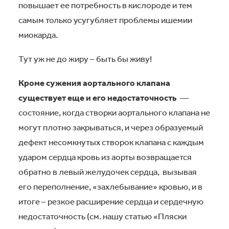
повышает ее потребность в кислороде и тем
самым только усугубляет проблемы ишемии
миокарда.
Тут уж не до жиру – быть бы живу!
Кроме сужения аортального клапана
существует еще и его недостаточность
—
состояние, когда створки аортального клапана не
могут плотно закрываться, и через образуемый
дефект несомкнутых створок клапана с каждым
ударом сердца кровь из аорты возвращается
обратно в левый желудочек сердца, вызывая
его переполнение, «захлебывание» кровью, и в
итоге – резкое расширение сердца и сердечную
недостаточность (см. нашу статью «Пляски