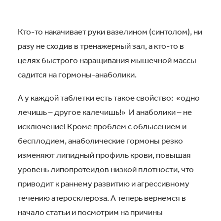
Кто-то накачивает руки вазелином (синтолом), ни
разу не сходив в тренажерный зал, а кто-то в
целях быстрого наращивания мышечной массы
садится на гормоны-анаболики.
А у каждой таблетки есть такое свойство: «одно
лечишь – другое калечишь!» И анаболики – не
исключение! Кроме проблем с облысением и
бесплодием, анаболические гормоны резко
изменяют липидный профиль крови, повышая
уровень липопротеидов низкой плотности, что
приводит к раннему развитию и агрессивному
течению атеросклероза. А теперь вернемся в
начало статьи и посмотрим на причины