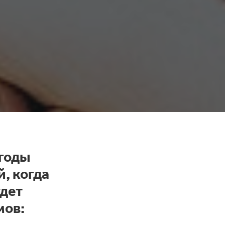
 годы
, когда
удет
мов: