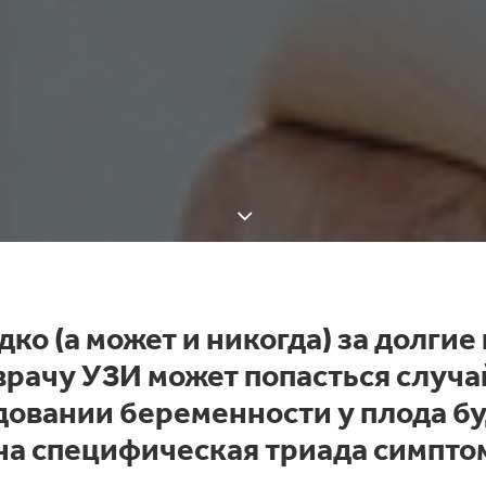
ко (а может и никогда) за долгие
врачу УЗИ может попасться случай
довании беременности у плода б
на
специфическая триада симпто