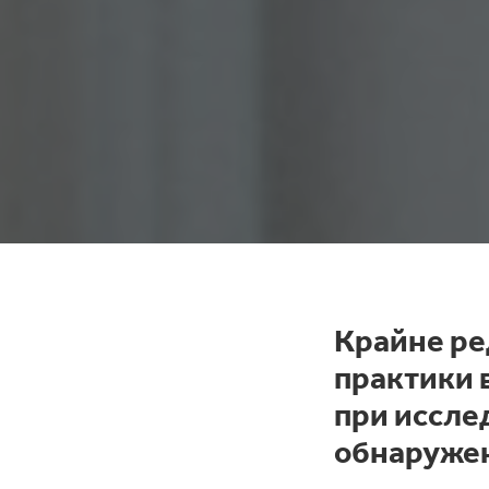
Крайне ред
практики 
при иссле
обнаруже