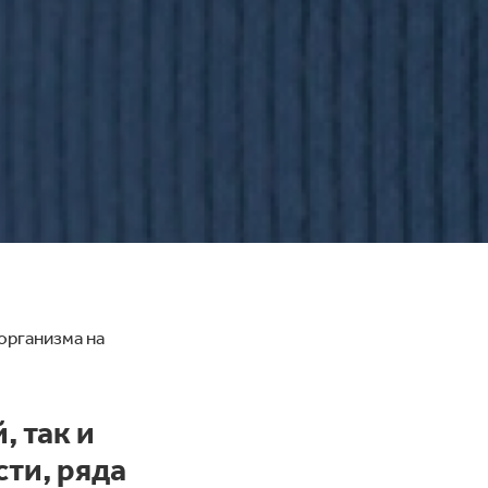
организма на
, так и
ти, ряда