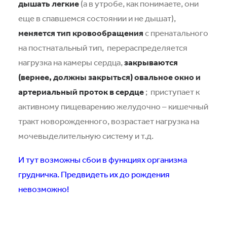
дышать легкие
(а в утробе, как понимаете, они
еще в спавшемся состоянии и не дышат),
меняется тип кровообращения
с пренатального
на постнатальный тип,
перераспределяется
нагрузка на камеры сердца,
закрываются
(вернее, должны закрыться) овальное окно и
артериальный проток в сердце
;
приступает к
активному пищеварению желудочно – кишечный
тракт новорожденного, возрастает нагрузка на
мочевыделительную систему и т.д.
И тут возможны сбои в функциях организма
грудничка. Предвидеть их до рождения
невозможно!