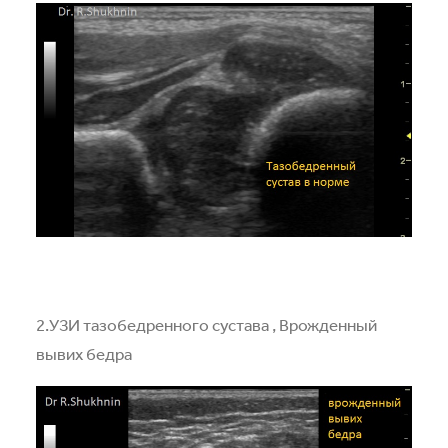
2.УЗИ тазобедренного сустава , Врожденный
вывих бедра