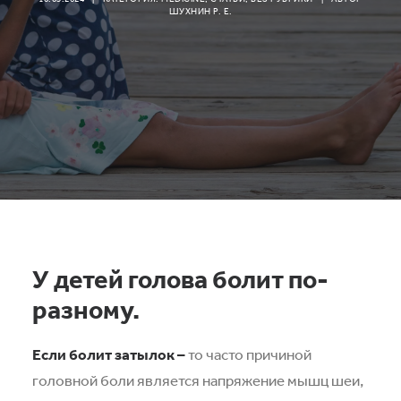
ШУХНИН Р. Е.
У детей голова болит по-
разному.
Если болит затылок –
то часто причиной
головной боли является напряжение мышц шеи,