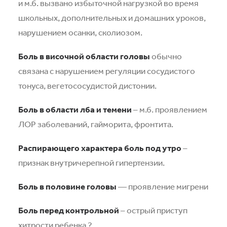
и м.б. вызвано избыточной нагрузкой во время
школьных, дополнительных и домашних уроков,
нарушением осанки, сколиозом.
Боль в височной области головы
обычно
связана с нарушением регуляции сосудистого
тонуса, вегетососудистой дистонии.
Боль в области лба и темени
– м.б. проявлением
ЛОР заболеваний, гайморита, фронтита.
Распирающего характера боль под утро
–
признак внутричерепной гипертензии.
Боль в половине головы
— проявление мигрени
Боль перед контрольной
– острый приступ
хитрости ребенка ?