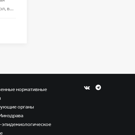
ол, в…
венные нормативные
ы
рующие органы
Минздрава
-эпидемиологическое
е