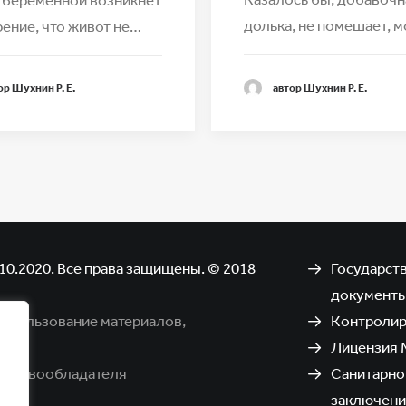
долька, не помешает, м
ение, что живот не…
автор Шухнин Р. Е.
ор Шухнин Р. Е.
10.2020. Все права защищены. © 2018
Государст
документ
использование материалов,
Контроли
Лицензия 
я правообладателя
Санитарно
заключени