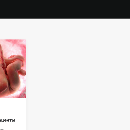
аценты
ая