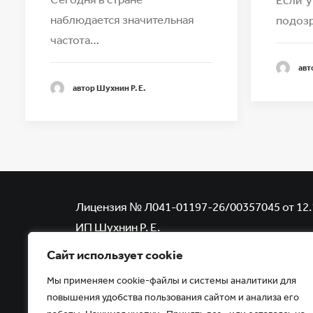
наблюдается значительная
подозр
частота…
авт
автор Шухнин Р. Е.
Лицензия № Л041-01197-26/00357045 от 12.
ИП Шухнин Р. Е.
Копирование, тиражирование, а равно иное 
Сайт использует cookie
размещенных на сайте www.uzi-kmv.ru
Мы применяем cookie-файлы и системы аналитики для
возможно только с письменного разрешени
повышения удобства пользования сайтом и анализа его