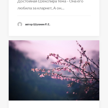
Достойная Шекспира тема - Она его
любила за кларнет, А он…
автор Шухнин Р. Е.