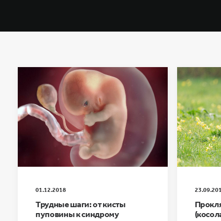
01.12.2018
23.09.20
Трудные шаги: от кисты
Прокля
пуповины к синдрому
(косол