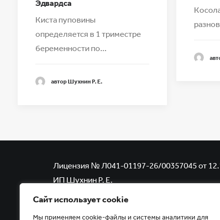
Эдвардса
Косола
Киста пуповины
разно
определяется в 1 триместре
беременности по…
авт
автор Шухнин Р. Е.
Лицензия № Л041-01197-26/00357045 от 12.
ИП Шухнин Р. Е.
Копирование, тиражирование, а равно иное 
Сайт использует cookie
размещенных на сайте www.uzi-kmv.ru
Мы применяем cookie-файлы и системы аналитики для