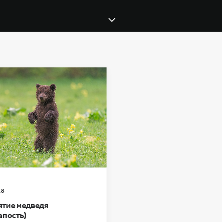
18
тие медведя
апость)