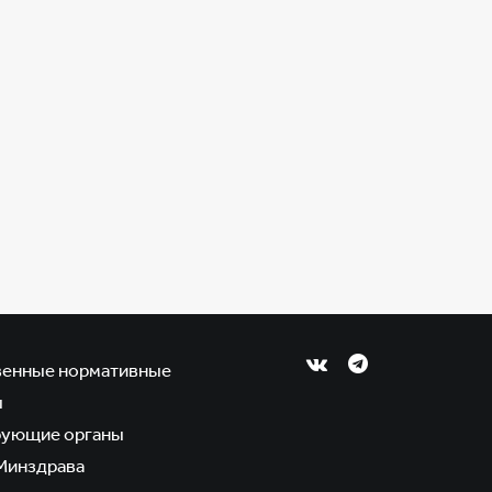
венные нормативные
ы
рующие органы
Минздрава