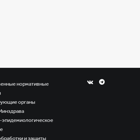
венные нормативные
ы
рующие органы
Минздрава
-эпидемиологическое
е
обработки и защиты