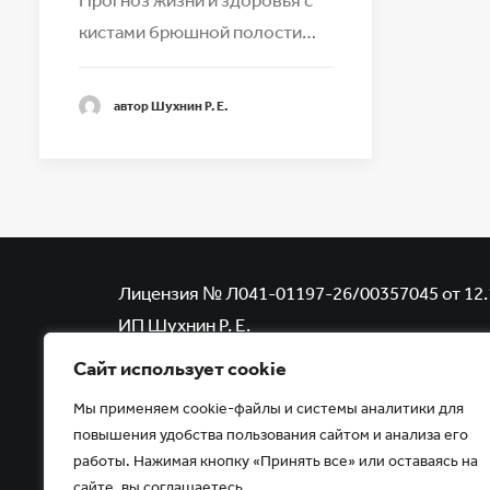
кистами брюшной полости…
автор Шухнин Р. Е.
Лицензия № Л041-01197-26/00357045 от 12.
ИП Шухнин Р. Е.
Копирование, тиражирование, а равно иное 
Сайт использует cookie
размещенных на сайте www.uzi-kmv.ru
Мы применяем cookie-файлы и системы аналитики для
возможно только с письменного разрешени
повышения удобства пользования сайтом и анализа его
работы. Нажимая кнопку «Принять все» или оставаясь на
О ВОЗМОЖНЫХ ПРОТИВОПОКАЗАНИЯХ П
сайте, вы соглашаетесь