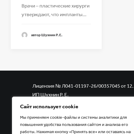
Врачи – пластические хирурги
утверждают, что импланты…
автор Шухнин Р. Е.
Лицензия № Л041-01197-26/00357045 от 12.
ИП Шухнин Р. Е.
Копирование, тиражирование, а равно иное 
Сайт использует cookie
размещенных на сайте www.uzi-kmv.ru
Мы применяем cookie-файлы и системы аналитики для
возможно только с письменного разрешени
повышения удобства пользования сайтом и анализа его
работы. Нажимая кнопку «Принять все» или оставаясь на