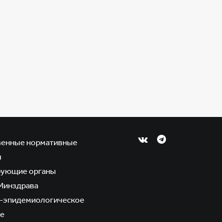
венные нормативные
ы
рующие органы
Минздрава
-эпидемиологическое
е